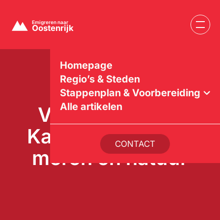
Homepage
Regio’s & Steden
Stappenplan & Voorbereiding
Alle artikelen
Verhuizen naar
Karinthië: wonen,
CONTACT
meren en natuur