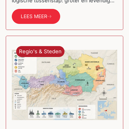
logische tussenstap: groter en levendiger
dan een provinciestad, maar minder duur
en minder gehaast…
LEES MEER
Regio's & Steden